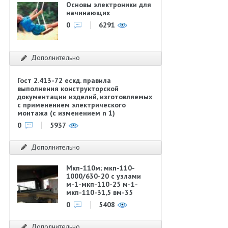
Основы электроники для
начинающих
0
6291
Дополнительно
Гост 2.413-72 ескд. правила
выполнения конструкторской
документации изделий, изготовляемых
с применением электрического
монтажа (с изменением n 1)
0
5937
Дополнительно
Мкп-110м; мкп-110-
1000/630-20 с узлами
м-1-мкп-110-25 м-1-
мкп-110-31,5 вм-35
0
5408
Дополнительно