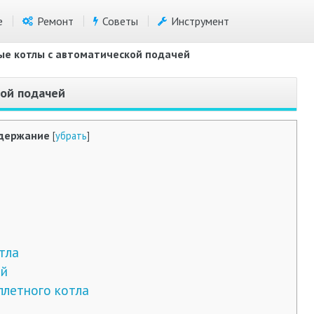
е
Ремонт
Советы
Инструмент
ые котлы с автоматической подачей
кой подачей
держание
[
убрать
]
тла
ой
ллетного котла