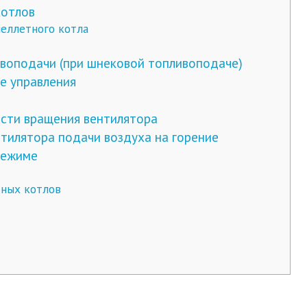
котлов
пеллетного котла
воподачи (при шнековой топливоподаче)
е управления
ости вращения вентилятора
тилятора подачи воздуха на горение
режиме
тных котлов