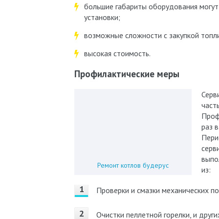
большие габариты оборудования могут
установки;
возможные сложности с закупкой топл
высокая стоимость.
Профилактические меры
Серв
част
Проф
раз 
Пери
серв
выпо
Ремонт котлов будерус
из:
Проверки и смазки механических по
Очистки пеллетной горелки, и дру