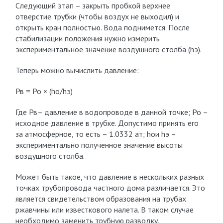
Следующий этап – закрыть пробкой верхнее
отверстие трубки (чтобы воздух не выходил) и
открыть кран полностью. Вода поднимется. После
стабилизации положения нужно измерить
экспериментальное значение воздушного столба (h
э
).
Теперь можно вычислить давление:
Р
в
= Р
о
× (h
o
/h
э
)
Где Р
в
– давление в водопроводе в данной точке; Р
о
–
исходное давление в трубке. Допустимо принять его
за атмосферное, то есть – 1.0332 ат; h
o
и h
э
–
экспериментально полученное значение высоты
воздушного столба.
Может быть такое, что давление в нескольких разных
точках трубопровода частного дома различается. Это
является свидетельством образования на трубах
ржавчины или известкового налета. В таком случае
необходимо заменить трубную разводку.