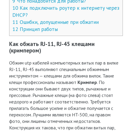
9
Что понадобится для работы?
10
Как подключить роутер к интернету через
DHCP?
11
Ошибки, допущенные при обжатии
12
Принцип работы
Как обжать RJ-11, RJ-45 клещами
(кримпером)
Обжим utp кабелей компьютерных витых пар в вилке
RJ-11, RJ-45 выполняют специальным обжимным
инструментом — клещами для обжима вилок. Такие
клещи профессионалы называют
Кримпер
. По
конструкции они бывают двух типов, рычажные и
прессовые. Рычажные клещи (на фото слева) стоят
недорого и работают соответственно. Требуется
прилагать большое усилие и обжатие получается с
перекосом. Лучшими являются HT-500, на правом
фото, они лишены отмеченных недостатков.
Конструкция их такова, что при обжатии витых пар,