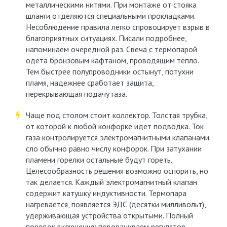
металлическими нитями. При монтаже от стояка
шланги отделяются специальными прокладками.
Несоблюдение правила легко спровоцирует взрыв в
благоприятных ситуациях. Писали подробнее,
напоминаем очередной раз. Свеча с термопарой
одета бронзовым кафтаном, проводящим тепло.
Тем быстрее полупроводники остынут, потухни
пламя, надежнее сработает защита,
перекрывающая подачу газа.
Чаще под столом стоит коллектор. Толстая трубка,
от которой к любой конфорке идет подводка. Ток
газа контролируется электромагнитными клапанами.
сло обычно равно числу конфорок. При затухании
пламени горелки остальные будут гореть.
Целесообразность решения возможно оспорить, но
так делается. Каждый электромагнитный клапан
содержит катушку индуктивности. Термопара
нагревается, появляется ЭДС (десятки милливольт),
удерживающая устройства открытыми. Полный
порядок включения: поворачиваем регулятор