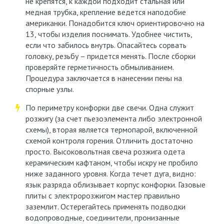
не крепятся, к каждой подходит стальная или
медная трубка, крепление ведется наподобие
американки. Понадобится ключ ориентировочно на
13, чтобы изделия поснимать. Удобнее чистить,
если что забилось внутрь. Опасайтесь сорвать
головку, резьбу – придется менять. После сборки
проверяйте герметичность обмыливанием.
Процедура заключается в нанесении пены на
спорные узлы.
По периметру конфорки две свечи. Одна служит
розжигу (за счет пьезоэлемента либо электронной
схемы), вторая является термопарой, включенной
схемой контроля горения. Отличить достаточно
просто. Высоковольтная свеча розжига одета
керамическим кафтаном, чтобы искру не пробило
ниже заданного уровня. Когда течет дуга, видно:
язык разряда облизывает корпус конфорки. Газовые
плиты с электророзжигом мастер правильно
заземлит. Остерегайтесь применять подводки
водопроводные, соединители, пронизанные