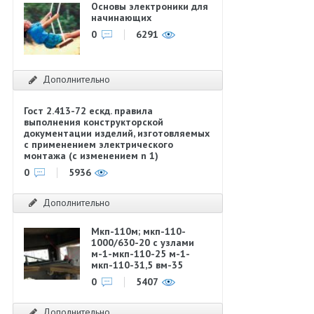
Основы электроники для
начинающих
0
6291
Дополнительно
Гост 2.413-72 ескд. правила
выполнения конструкторской
документации изделий, изготовляемых
с применением электрического
монтажа (с изменением n 1)
0
5936
Дополнительно
Мкп-110м; мкп-110-
1000/630-20 с узлами
м-1-мкп-110-25 м-1-
мкп-110-31,5 вм-35
0
5407
Дополнительно