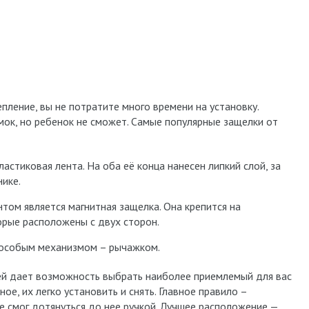
ление, вы не потратите много времени на установку.
мок, но ребенок не сможет. Самые популярные защелки от
астиковая лента. На оба её конца нанесен липкий слой, за
нике.
ом является магнитная защелка. Она крепится на
орые расположены с двух сторон.
 особым механизмом – рычажком.
й дает возможность выбрать наиболее приемлемый для вас
ое, их легко установить и снять. Главное правило –
е смог дотянуться до нее ручкой. Лучшее расположение —