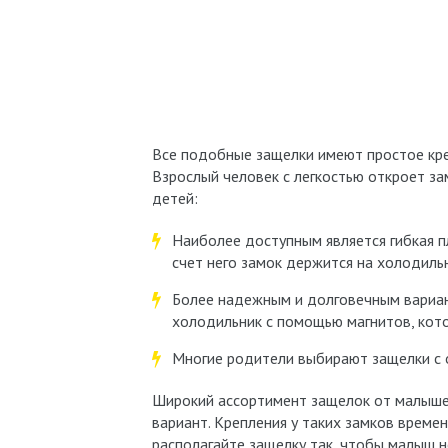
Все подобные защелки имеют простое креп
Взрослый человек с легкостью откроет за
детей:
Наиболее доступным является гибкая пл
счет него замок держится на холодиль
Более надежным и долговечным вариант
холодильник с помощью магнитов, кот
Многие родители выбирают защелки с
Широкий ассортимент защелок от малыше
вариант. Крепления у таких замков временн
располагайте защелку так, чтобы малыш н