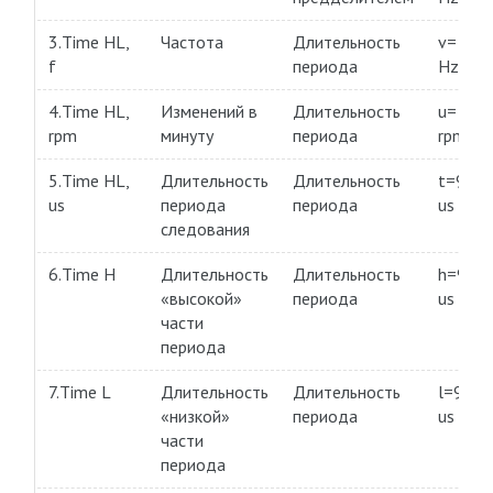
3.Time HL,
Частота
Длительность
v= 9,9
f
периода
Hz
4.Time HL,
Изменений в
Длительность
u= 9,9
rpm
минуту
периода
rpm
5.Time HL,
Длительность
Длительность
t=99,9
us
периода
периода
us
следования
6.Time H
Длительность
Длительность
h=99,9
«высокой»
периода
us
части
периода
7.Time L
Длительность
Длительность
l=99,9
«низкой»
периода
us
части
периода