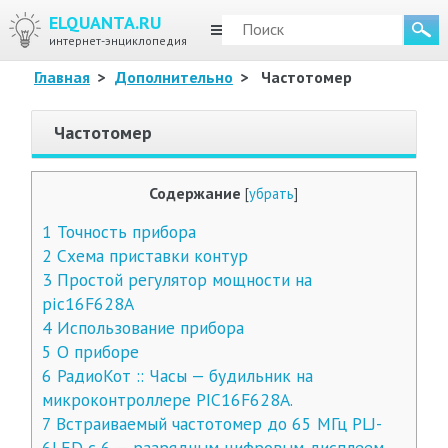
ELQUANTA.RU
МЕНЮ
интернет-энциклопедия
Главная
>
Дополнительно
>
Частотомер
Частотомер
Содержание
[
убрать
]
1
Точность прибора
2
Схема приставки контур
3
Простой регулятор мощности на
pic16F628A
4
Использование прибора
5
О приборе
6
РадиоКот :: Часы — будильник на
микроконтроллере PIC16F628A.
7
Встраиваемый частотомер до 65 МГц PLJ-
6LED с 6 — разрядным цифровым дисплеем