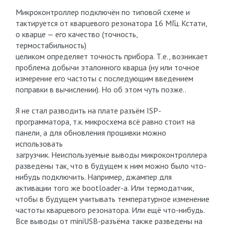
Микроконтроллер подключён по типовой схеме и
тактируется от кварцевого резонатора 16 МГц. Кстати,
о кварце — его качество (точность,
термостабильность)
целиком определяет точность прибора. Т.е., возникает
проблема добычи эталонного кварца (ну или точное
измерение его частоты с последующим введением
поправки в вычислении). Но об этом чуть позже..
Я не стал разводить на плате разъём ISP-
программатора, т.к. микросхема всё равно стоит на
панели, а для обновления прошивки можно
использовать
загрузчик. Неиспользуемые выводы микроконтроллера
разведены так, что в будущем к ним можно было что-
нибудь подключить. Например, джампер для
активации того же bootloader-а. Или термодатчик,
чтобы в будущем учитывать температурное изменение
частоты кварцевого резонатора. Или ещё что-нибудь.
Все выводы от miniUSB-разъёма также разведены на