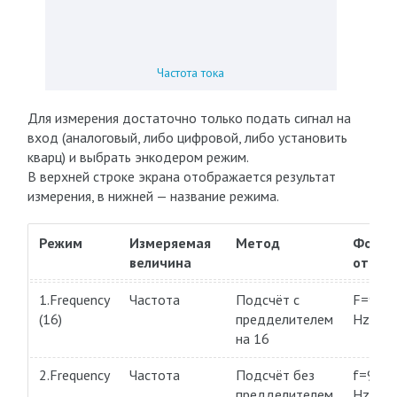
Частота тока
Для измерения достаточно только подать сигнал на
вход (аналоговый, либо цифровой, либо установить
кварц) и выбрать энкодером режим.
В верхней строке экрана отображается результат
измерения, в нижней — название режима.
Режим
Измеряемая
Метод
Форма
величина
отобр
1.Frequency
Частота
Подсчёт с
F=99,9
(16)
предделителем
Hz
на 16
2.Frequency
Частота
Подсчёт без
f=9,99
предделителем
Hz