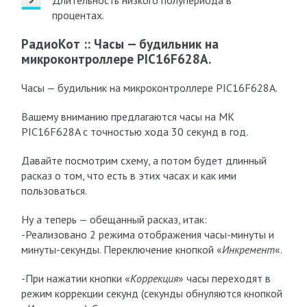
Длительность низкого полупериода в
процентах.
РадиоКот :: Часы — будильник на
микроконтроллере PIC16F628A.
Часы — будильник на микроконтроллере PIC16F628A.
Вашему вниманию предлагаются часы на МК
PIC16F628A с точностью хода 30 секунд в год.
Давайте посмотрим схему, а потом будет длинный
расказ о том, что есть в этих часах и как ими
пользоваться.
Ну а теперь — обещанный расказ, итак:
-Реализовано 2 режима отображения часы-минуты и
минуты-секунды. Переключение кнопкой «
Инкремент
«.
-При нажатии кнопки «
Коррекция
» часы переходят в
режим коррекции секунд (секунды обнуляются кнопкой