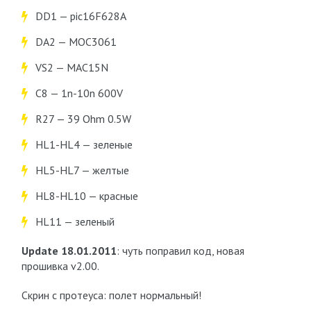
DD1 — pic16F628A
DA2 — MOC3061
VS2 — MAC15N
C8 — 1n-10n 600V
R27 — 39 Ohm 0.5W
HL1-HL4 — зеленые
HL5-HL7 — желтые
HL8-HL10 — красные
HL11 — зеленый
Update 18.01.2011
: чуть поправил код, новая
прошивка v2.00.
Скрин с протеуса: полет нормальный!