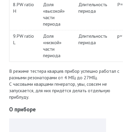
8.PW ratio
Доля
Длительность
P=100
H
«высокой»
периода
части
периода
9.PW ratio
Доля
Длительность
p=100
L
«низкой»
периода
части
периода
В режиме тестера кварцев прибор успешно работал с
разными резонаторами от 4 МГц до 27МГц.
С часовыми кварцами генератор, увы, совсем не
запускается, для них придётся делать отдельную
приблуду.
О приборе