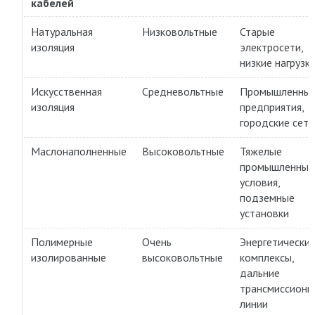
кабелей
Натуральная
Низковольтные
Старые
изоляция
электросети,
низкие нагрузк
Искусственная
Средневольтные
Промышленны
изоляция
предприятия,
городские сети
Маслонаполненные
Высоковольтные
Тяжелые
промышленные
условия,
подземные
установки
Полимерные
Очень
Энергетически
изолированные
высоковольтные
комплексы,
дальние
трансмиссионн
линии