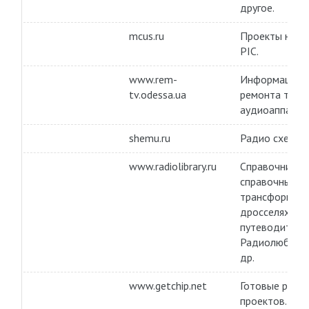
другое.
mcus.ru
Проекты на м
PIC.
www.rem-
Информацион
tv.odessa.ua
ремонта теле
аудиоаппарат
shemu.ru
Радио схемы и
www.radiolibrary.ru
Справочник р
справочные д
трансформато
дросселях и 
путеводитель
Радиолюбител
др.
www.getchip.net
Готовые реше
проектов.