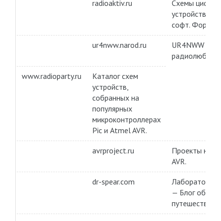
radioaktiv.ru
Схемы цифров
устройств, ста
софт. Форум.
ur4nww.narod.ru
UR4NWW HAM
радиолюбитель
www.radioparty.ru
Каталог схем
устройств,
собранных на
популярных
микроконтроллерах
Pic и Atmel AVR.
avrproject.ru
Проекты на м
AVR.
dr-spear.com
Лаборатория 
— Блог об эле
путешествиях 