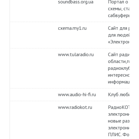
soundbass.org.ua
Портал о звук
схемы, статьи,
сабвуферы.
cxema.my1.ru
Сайт для рад
для людейу к
«Электроника»
www.tularadio.ru
Сайт радиолю
области,горо
радиоклуба Э
интересной и 
информации.
www.audio-hi-fi.ru
Клуб любителей
www.radiokot.ru
РадиоКОТ — п
электронике. 
новые разраб
электронике,
ПЛИС. Форум.