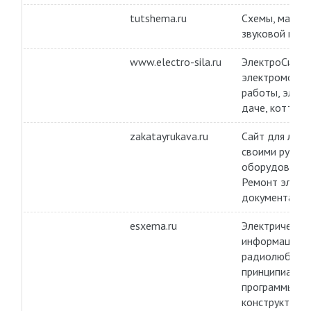
tutshema.ru
Схемы, мануа
звуковой и св
www.electro-sila.ru
ЭлектроСила —
электромонта
работы, элек
даче, коттедж
zakatayrukava.ru
Сайт для люби
своими рукам
оборудование
Ремонт элект
документация
esxema.ru
Электрические
информация п
радиолюбител
принципиальн
программы ра
конструктору.