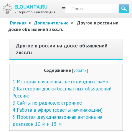
ELQUANTA.RU
МЕНЮ
интернет-энциклопедия
Главная
>
Дополнительно
>
Другое в россии на
доске объявлений zxcc.ru
Другое в россии на доске объявлений
zxcc.ru
Содержание
[
убрать
]
1
История появления светодиодных ламп
2
Категории доски бесплатных объявлений
России:
3
Сайты по радиоэлектронике
4
Работа в эфире (советы начинающим)
5
Простая двухдиапазонная антенна на
диапазон 10 м и 15 м