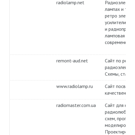
radiolamp.net
Радиоэлектро
лампах и тран
ретро электр
усилители мо
и радиоприемн
ламповая схе
современности
remont-aud.net
Сайт по ремо
радиоэлектро
Схемы, статьи
www.radiolamp.ru
Сайт посвяще
качественному
radiomaster.com.ua
Сайт для нач
радиолюбител
схем, програм
моделировани
Проектирован