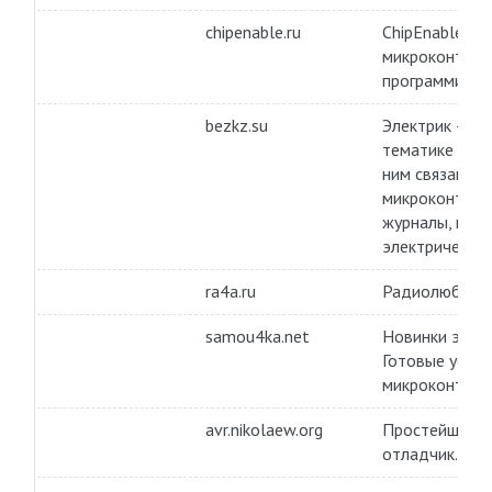
chipenable.ru
ChipEnable — 
микроконтрол
программиров
bezkz.su
Электрик — э
тематике элек
ним связано: 
микроконтролл
журналы, прог
электричестве
ra4a.ru
Радиолюбител
samou4ka.net
Новинки элект
Готовые устро
микроконтрол
avr.nikolaew.org
Простейший п
отладчик.