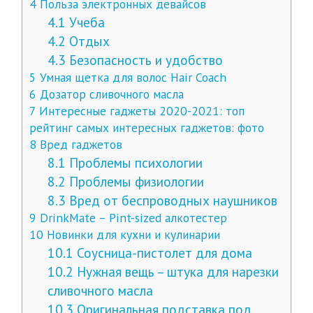
4
Польза электронных девайсов
4.1
Учеба
4.2
Отдых
4.3
Безопасность и удобство
5
Умная щетка для волос Hair Coach
6
Дозатор сливочного масла
7
Интересные гаджеты 2020-2021: топ
рейтинг самых интересных гаджетов: фото
8
Вред гаджетов
8.1
Проблемы психологии
8.2
Проблемы физиологии
8.3
Вред от беспроводных наушников
9
DrinkMate – Pint-sized алкотестер
10
Новинки для кухни и кулинарии
10.1
Соусница-пистолет для дома
10.2
Нужная вещь – штука для нарезки
сливочного масла
10.3
Оригинальная подставка под