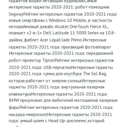
гаджетов вошел летающий будильник
Самые
интересные гаджеты 2020-2021: робот-помощник
Segway
Рейтинг интересных гаджетов 2020-2021 года:
новые смартфоны с Windows 10 Mobile, в частности
пятидюймовый девайс Alcatel OneTouch Fierce XL,
планшет «2-в-1» Dell Latitude 11 5000 Series на 10.8-
дюйма, фаблет Acer Liquid Jade Primo.
Интересные
гаджеты 2020-2021 года: прыгающий фотоаппарат
Интересные гаджеты 2020-2021 года: передвижной
робот-проектор Tipron
Рейтинг интересных гаджетов
2020-2021 года: USB-перчатки
Интересные гаджеты
2020-2021 года: сумка для ноутбука The Sol Bag,
которая работает от энергии солнца
Интересные
гаджеты 2020-2021 года: виртуальная лазерная
клавиатура
Интересные гаджеты 2020-2021 года:
BMW предложил для любителей мотоциклов лазерные
фары
Рейтинг интересных гаджетов 2020-2021 года:
насадка-микроскоп
Интересные гаджеты 2020-2021
года: умный шлем с Head-Up-дисплеем, который