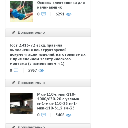
Основы электроники для
начинающих
0
6291
Дополнительно
Гост 2.413-72 ескд. правила
выполнения конструкторской
документации изделий, изготовляемых
с применением электрического
монтажа (с изменением n 1)
0
5937
Дополнительно
Мкп-110м; мкп-110-
1000/630-20 с узлами
м-1-мкп-110-25 м-1-
мкп-110-31,5 вм-35
0
5408
Дополнительно