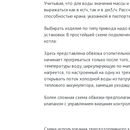
Учитывая, что для воды значения массы 
выражаться как в кг/ч, так и в дм3/ч. Рас
способностью крана, указанной в паспорте
Выбирать изделие по типу привода надо 
установки. В простейшей схеме подключе
котла:
Здесь представлена обвязка отопительно
начинает прогреваться только после того
температуры воду, циркулирующую по мало
нагреется, то настроенный на одну из тр
открывать поток холодной воды из патруб
теплового аккумулятора, замещая уходящ
Более сложная схема обвязки предполага
клапаном с управлением внешним контро
Схема использования твердотопливного 