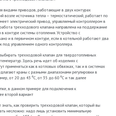
мя видами приводов, работающие в двух контурах
ий возле источника тепла – термостатический, работает по
имеет электрический привод, управляемый контроллером в
ь работа трехходового клапана направлена на поддержание
в контуре системы отопления. Устройство с
но и в первичном контуре, если в котельной работают два
ок под управлением одного контроллера.
 выбирать трехходовой клапан для твердотопливных
температур. Здесь речь идет об изделиях с
т применяться как в котловых обвязках, так и в системах
едлагают краны с разными диапазонами регулировки в
мер, от 20 до 43 ⁰С, от 35 до 60 ⁰С и так далее
пке, в данном примере для подключения к
ее второй вариант
знать, как проверить трехходовой клапан, который вы
ать несложно: надо лишь установить минимальную