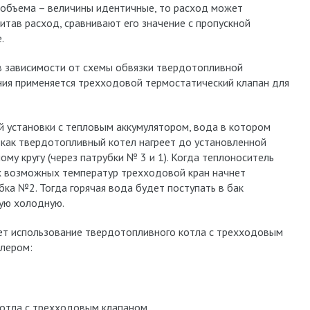
и объема – величины идентичные, то расход может
считав расход, сравнивают его значение с пропускной
.
в зависимости от схемы обвязки твердотопливной
ния применяется трехходовой термостатический клапан для
й установки с тепловым аккумулятором, вода в котором
, как твердотопливный котел нагреет до установленной
му кругу (через патрубки № 3 и 1). Когда теплоноситель
ех возможных температур трехходовой кран начнет
ка №2. Тогда горячая вода будет поступать в бак
ую холодную.
ет использование твердотопливного котла с трехходовым
ллером:
котла с трехходовым клапаном