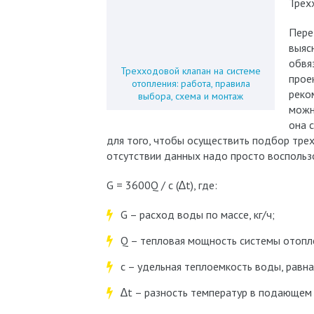
Трех
Пере
выяс
обвя
Трехходовой клапан на системе
прое
отопления: работа, правила
реко
выбора, схема и монтаж
можн
она 
для того, чтобы осуществить подбор трех
отсутствии данных надо просто воспольз
G = 3600Q / c (∆t), где:
G – расход воды по массе, кг/ч;
Q – тепловая мощность системы отопл
с – удельная теплоемкость воды, равна 4
∆t – разность температур в подающем