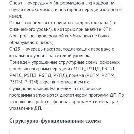
О
повт
– очередь «I» (информационных) кадров на
случай необходимости повторной передачи кадров в
канал;
О
кпм
– очередь всех принятых кадров с канала (т.е,
физического уровня), в которых при анализе КПК
(контрольно-проверочной комбинации) не было
обнаружено ошибок;
О
п23
– очередь пакетов, подлежащих передаче с
канального уровня на сетевой уровень.
Приведем упрощенные структурные схемы основных
фоновых программ передачи (P1
ПД
, P2
ПД
, P3
ПД
,
P4
ПД
, P5
ПД
, P6
ПД
, P7
ПД
), приема (P1
ПМ
, P2
ПМ
,
P3
ПМ
, P4
ПМ
) с кратким описанием их
функционирования. Напомним, что фоновые
программы запускаются диспетчером программ ДП. По
завершению работы фоновая программа возвращает
управление ДП.
Структурно-функциональная схема