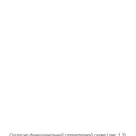
Согласно функциональной структурной схеме
( рис. 1.2)