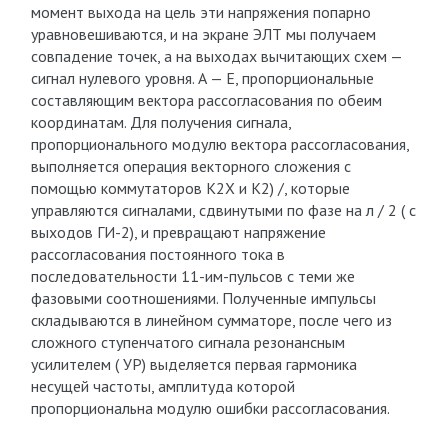
момент выхода на цель эти напряжения попарно
уравновешиваются, и на экране ЭЛТ мы получаем
совпадение точек, а на выходах вычитающих схем —
сигнал нулевого уровня. А — Е, пропорциональные
составляющим вектора рассогласования по обеим
координатам. Для получения сигнала,
пропорционального модулю вектора рассогласования,
выполняется операция векторного сложения с
помощью коммутаторов К2Х и К2) /, которые
управляются сигналами, сдвинутыми по фазе на л / 2 ( с
выходов ГИ-2), и превращают напряжение
рассогласования постоянного тока в
последовательности 11-им-пульсов с теми же
фазовыми соотношениями. Полученные импульсы
складываются в линейном сумматоре, после чего из
сложного ступенчатого сигнала резонансным
усилителем ( УР) выделяется первая гармоника
несущей частоты, амплитуда которой
пропорциональна модулю ошибки рассогласования.