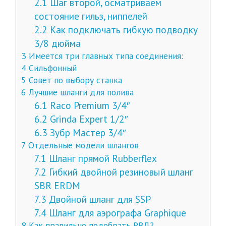
2.1
Шаг второй, осматриваем
состояние гильз, ниппелей
2.2
Как подключать гибкую подводку
3/8 дюйма
3
Имеется три главных типа соединения:
4
Сильфонный
5
Совет по выбору станка
6
Лучшие шланги для полива
6.1
Raco Premium 3/4″
6.2
Grinda Expert 1/2″
6.3
Зубр Мастер 3/4″
7
Отдельные модели шлангов
7.1
Шланг прямой Rubberflex
7.2
Гибкий двойной резиновый шланг
SBR ERDM
7.3
Двойной шланг для SSP
7.4
Шланг для аэрографа Graphique
8
Как правильно подобрать РВД?