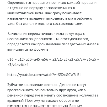
Определяется передаточное число каждой передачи
отдельно по порядку расположения их в
кинематической цепи. Знак сразу показывает
направление вращения выходного вала и рабочего
узла, без дополнительного составления схем.
Вычисление передаточного числа редуктора с
несколькими зацеплениями – многоступенчатого,
определяется как произведение передаточных чисел и
вычисляется по формуле:
u
16
= u
12
×u
23
×u
45
×u
56
= z
2
/z
1
×z
3
/z
2
×z
5
/z
4
×z
6
/z
5
=
z
3
/z
1
×z
6
/z
4
https://youtube.com/watch?v=S3XcGCWR-RI
Зубчатое зацепление жесткое. Детали не могут
проскальзывать относительно друг друга, как в
ременной передаче и менять соотношение количества
вращений. Поэтому на выходе обороты не
изменяются, не зависят от перегруза. Верным