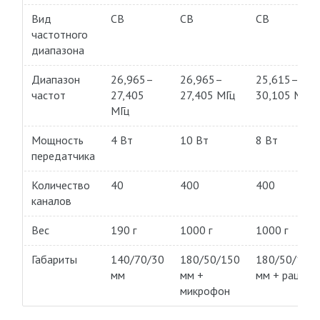
Вид
CB
CB
CB
частотного
диапазона
Диапазон
26,965–
26,965–
25,615–
частот
27,405
27,405 МГц
30,105 МГц
МГц
Мощность
4 Вт
10 Вт
8 Вт
передатчика
Количество
40
400
400
каналов
Вес
190 г
1000 г
1000 г
Габариты
140/70/30
180/50/150
180/50/150
мм
мм +
мм + рация
микрофон