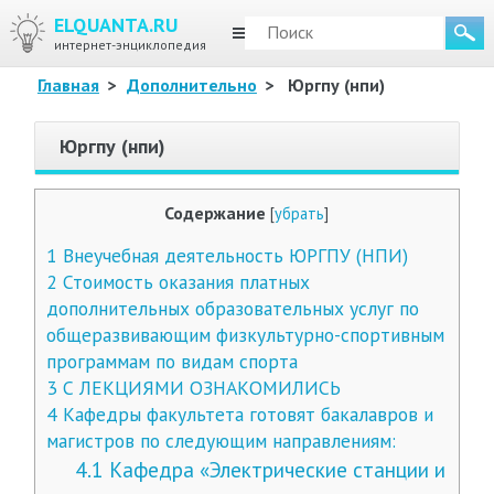
ELQUANTA.RU
МЕНЮ
интернет-энциклопедия
Главная
>
Дополнительно
>
Юргпу (нпи)
Юргпу (нпи)
Содержание
[
убрать
]
1
Внеучебная деятельность ЮРГПУ (НПИ)
2
Стоимость оказания платных
дополнительных образовательных услуг по
общеразвивающим физкультурно-спортивным
программам по видам спорта
3
С ЛЕКЦИЯМИ ОЗНАКОМИЛИСЬ
4
Кафедры факультета готовят бакалавров и
магистров по следующим направлениям:
4.1
Кафедра «Электрические станции и