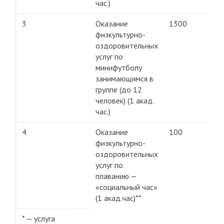
час.)
3
Оказание
1300
физкультурно-
оздоровительных
услуг по
минифутболу
занимающимся в
группе (до 12
человек) (1 акад.
час.)
4
Оказание
100
физкультурно-
оздоровительных
услуг по
плаванию —
«социальный час»
(1 акад.час)**
* — услуга