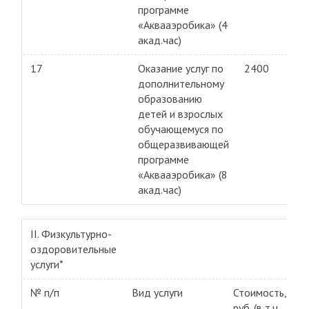
программе
«Аквааэробика» (4
акад.час)
17
Оказание услуг по
2400
дополнительному
образованию
детей и взрослых
обучающемуся по
общеразвивающей
программе
«Аквааэробика» (8
акад.час)
II. Физкультурно-
оздоровительные
услуги*
№ п/п
Вид услуги
Стоимость,
руб. (в т.ч.