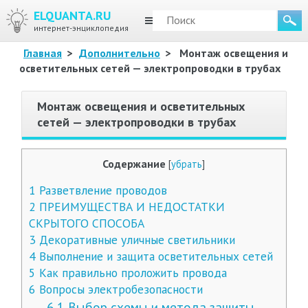
ELQUANTA.RU
МЕНЮ
интернет-энциклопедия
Главная
>
Дополнительно
>
Монтаж освещения и
осветительных сетей — электропроводки в трубах
Монтаж освещения и осветительных
сетей — электропроводки в трубах
Содержание
[
убрать
]
1
Разветвление проводов
2
ПРЕИМУЩЕСТВА И НЕДОСТАТКИ
СКРЫТОГО СПОСОБА
3
Декоративные уличные светильники
4
Выполнение и защита осветительных сетей
5
Как правильно проложить провода
6
Вопросы электробезопасности
6.1
Выбор схемы и метода защиты