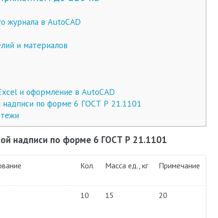
го журнала в AutoCAD
лий и материалов
Excel и оформление в AutoCAD
й надписи по форме 6 ГОСТ Р 21.1101
ртежи
ной надписи по форме 6 ГОСТ Р 21.1101
ование
Кол.
Масса ед., кг
Примечание
10
15
20