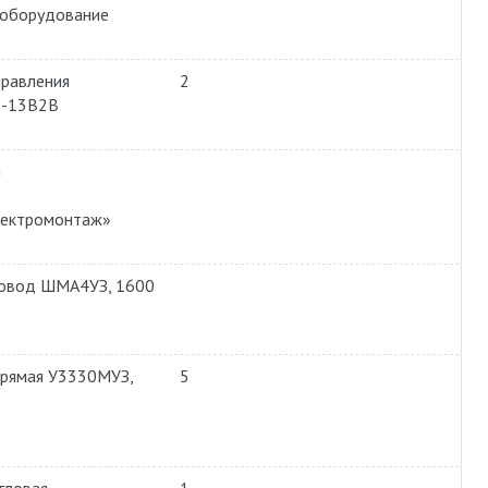
ооборудование
равления
2
-13В2В
я
в
лектромонтаж»
овод ШМА4УЗ, 1600
прямая У3330МУЗ,
5