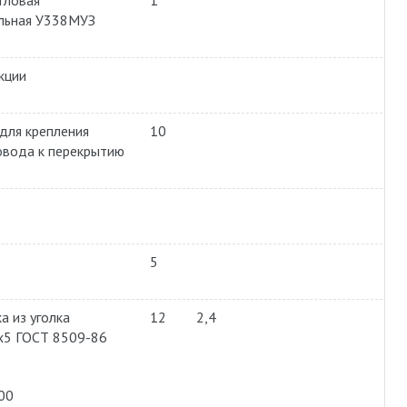
угловая
1
льная У338МУЗ
кции
для крепления
10
вода к перекрытию
5
а из уголка
12
2,4
х5 ГОСТ 8509-86
00