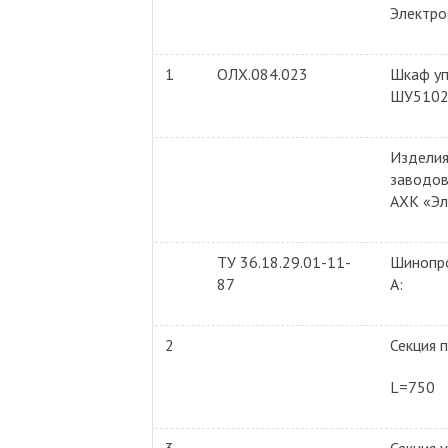
Электр
1
ОЛХ.084.023
Шкаф уп
ШУ5102
Издели
заводо
АХК «Э
ТУ 36.18.29.01-11-
Шинопр
87
А:
2
Секция 
L=750