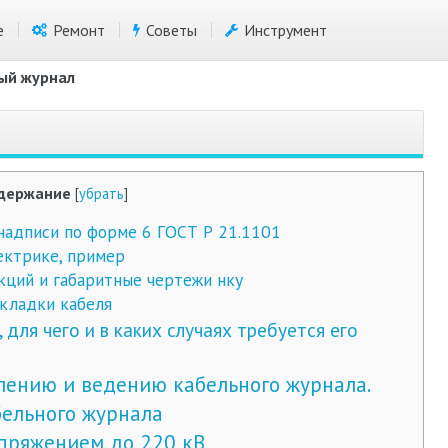
е
Ремонт
Советы
Инструмент
ый журнал
держание
[
убрать
]
 надписи по форме 6 ГОСТ Р 21.1101
ектрике, пример
ций и габаритные чертежи нку
кладки кабеля
для чего и в каких случаях требуется его
ению и ведению кабельного журнала.
ельного журнала
пряжением до 220 кВ