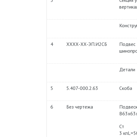
3
Секция 
вертика
Констру
4
ХХХХ-ХХ-ЭП.И2СБ
Подвес 
шинопро
Детали
5
5.407-000.2.63
Скоба
6
Без чертежа
Подвеск
В63х63
Ст
3 кпL=5