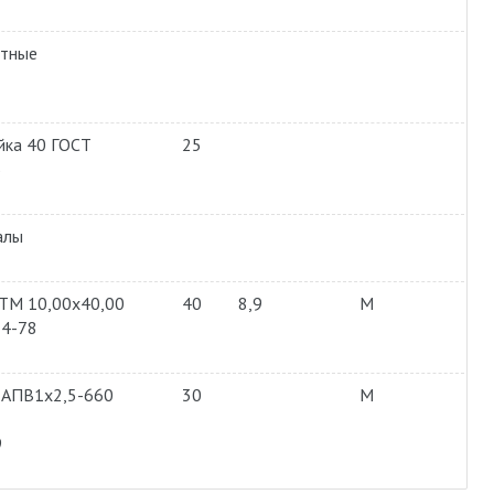
ртные
йка 40 ГОСТ
25
5
алы
ТМ 10,00х40,00
40
8,9
М
34-78
 АПВ1х2,5-660
30
М
9