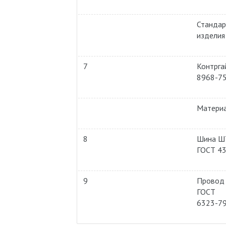
Станда
изделия
7
Контрга
8968-7
Матери
8
Шина Ш
ГОСТ 4
9
Провод
ГОСТ
6323-7