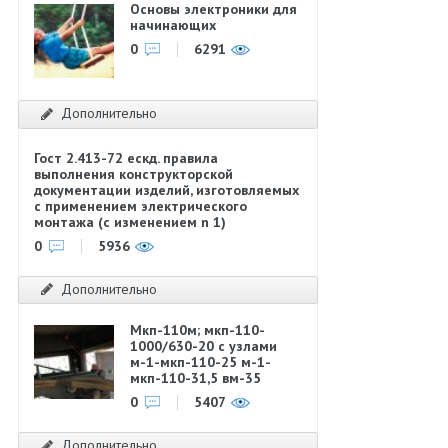
Основы электроники для
начинающих
0
6291
Дополнительно
Гост 2.413-72 ескд. правила
выполнения конструкторской
документации изделий, изготовляемых
с применением электрического
монтажа (с изменением n 1)
0
5936
Дополнительно
Мкп-110м; мкп-110-
1000/630-20 с узлами
м-1-мкп-110-25 м-1-
мкп-110-31,5 вм-35
0
5407
Дополнительно