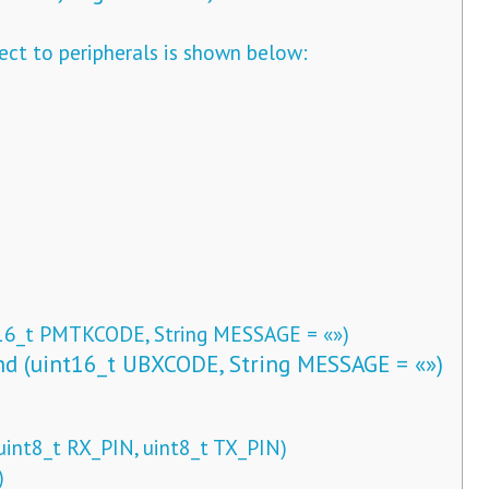
ect to peripherals is shown below:
6_t PMTKCODE, String MESSAGE = «»)
 (uint16_t UBXCODE, String MESSAGE = «»)
nt8_t RX_PIN, uint8_t TX_PIN)
)