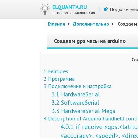
ELQUANTA.RU
Подключени
интернет-энциклопедия
Главная
>
Дополнительно
>
Создаем 
Создаем gps часы на arduino
Со
1
Features
2
Программа
3
Подключение и настройка
3.1
HardwareSerial
3.2
SoftwareSerial
3.3
HardwareSerial Mega
4
Description of Arduino handheld contr
4.0.1
if receive «gps:<latit
<accuracy>, <speed>, <dire