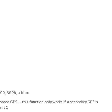
0, BG96, u-blox
ded GPS — this function only works if a secondary GPS is
r I2C