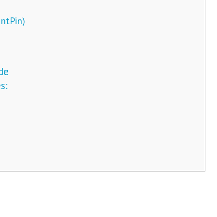
ntPin)
de
s: