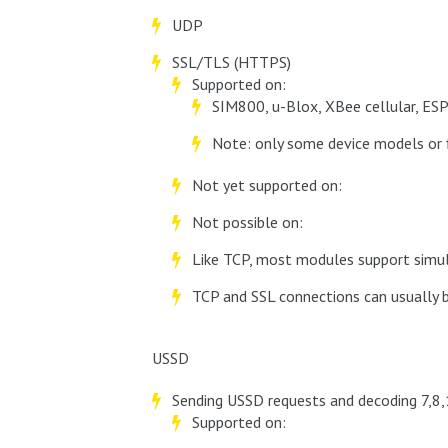
UDP
SSL/TLS (HTTPS)
Supported on:
SIM800, u-Blox, XBee cellular, E
Note: only some device models or f
Not yet supported on:
Not possible on:
Like TCP, most modules support simu
TCP and SSL connections can usually 
USSD
Sending USSD requests and decoding 7,8,
Supported on: