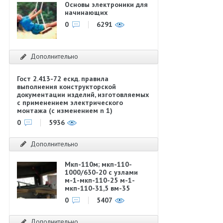
Основы электроники для
начинающих
0
6291
Дополнительно
Гост 2.413-72 ескд. правила
выполнения конструкторской
документации изделий, изготовляемых
с применением электрического
монтажа (с изменением n 1)
0
5936
Дополнительно
Мкп-110м; мкп-110-
1000/630-20 с узлами
м-1-мкп-110-25 м-1-
мкп-110-31,5 вм-35
0
5407
Дополнительно