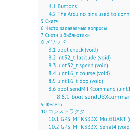
4.1
Buttons
4.2
The Arduino pins used to conn
5
Скетч
6
Часто задаваемые вопросы
7
Скетч и библиотеки
8
メソッド
8.1
bool check (void)
8.2
int32_t latitude (void)
8.3
uint32_t speed (void)
8.4
uint16_t course (void)
8.5
uint16_t dop (void)
8.6
bool sendMTKcommand (uint1
8.6.1
bool sendUBXcommand
9
Железо
10
コンストラクタ
10.1
GPS_MTK333X_MultiUART (ui
10.2
GPS_MTK333X_Serial4 (void