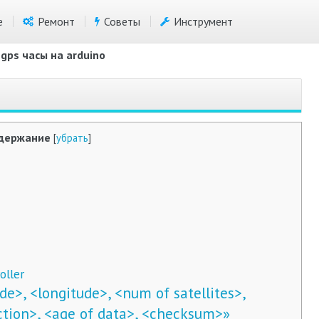
е
Ремонт
Советы
Инструмент
gps часы на arduino
держание
[
убрать
]
oller
ude>, <longitude>, <num of satellites>,
ction>, <age of data>, <checksum>»