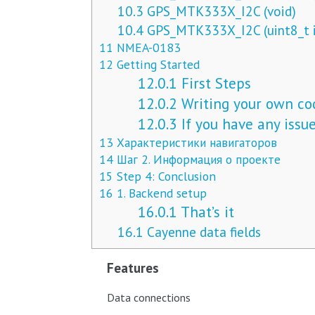
10.3
GPS_MTK333X_I2C (void)
10.4
GPS_MTK333X_I2C (uint8_t i
11
NMEA-0183
12
Getting Started
12.0.1
First Steps
12.0.2
Writing your own co
12.0.3
If you have any issue
13
Характеристики навигаторов
14
Шаг 2. Информация о проекте
15
Step 4: Conclusion
16
1. Backend setup
16.0.1
That’s it
16.1
Cayenne data fields
Features
Data connections