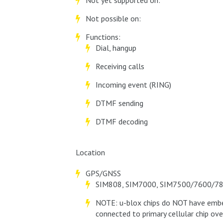
Not yet supported on:
Not possible on:
Functions:
Dial, hangup
Receiving calls
Incoming event (RING)
DTMF sending
DTMF decoding
Location
GPS/GNSS
SIM808, SIM7000, SIM7500/7600/780
NOTE: u-blox chips do NOT have embed
connected to primary cellular chip ove