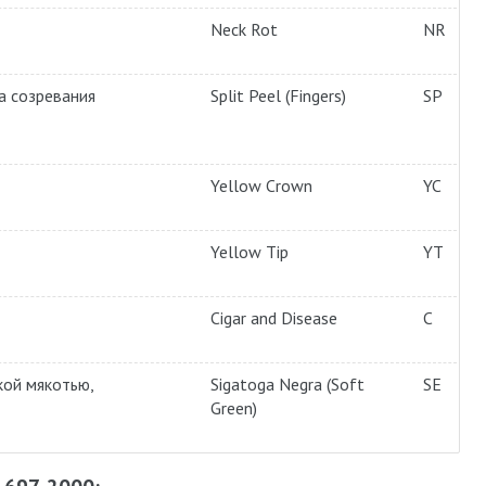
Neck Rot
NR
а созревания
Split Peel (Fingers)
SP
Yellow Crown
YC
Yellow Tip
YT
Cigar and Disease
С
кой мякотью,
Sigatoga Negra (Soft
SE
Green)