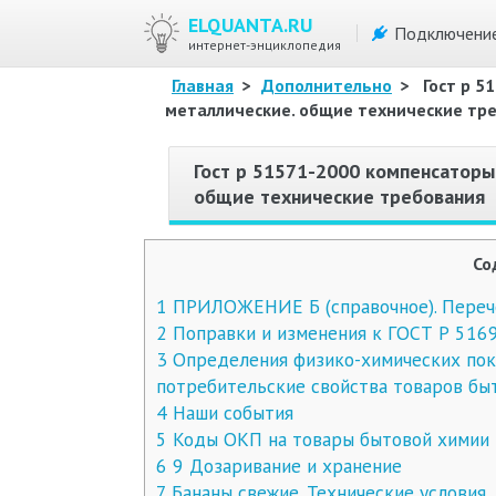
ELQUANTA.RU
Подключени
интернет-энциклопедия
Главная
>
Дополнительно
>
Гост р 
металлические. общие технические тр
Гост р 51571-2000 компенсаторы
общие технические требования
Со
1
ПРИЛОЖЕНИЕ Б (справочное). Переч
2
Поправки и изменения к ГОСТ Р 516
3
Определения физико-химических пок
потребительские свойства товаров бы
4
Наши события
5
Коды ОКП на товары бытовой химии 
6
9 Дозаривание и хранение
7
Бананы свежие. Технические условия