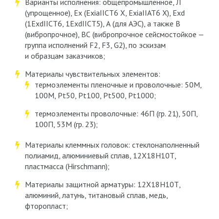
Варианты исполнения: общепромышленное, Л
(упрощенное), Ex (ExiaIICT6 X, ExiaIIAT6 X), Exd
(1ExdIICT6, 1ExdIICT5), А (для АЭС), а также В
(вибропрочное), ВС (вибропрочное сейсмостойкое —
группа исполнений F2, F3, G2), по эскизам
и образцам заказчиков;
Материалы чувствительных элементов:
термоэлементы пленочные и проволочные: 50М,
100М, Pt50, Pt100, Pt500, Pt1000;
термоэлементы проволочные: 46П (гр. 21), 50П,
100П, 53М (гр. 23);
Материалы клеммных головок: стеклонаполненный
полиамид, алюминиевый сплав, 12Х18Н10Т,
пластмасса (Hirschmann);
Материалы защитной арматуры: 12Х18Н10Т,
алюминий, латунь, титановый сплав, медь,
фторопласт;