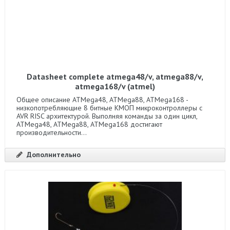
Datasheet complete atmega48/v, atmega88/v,
atmega168/v (atmel)
Общее описание ATMega48, ATMega88, ATMega168 -
низкопотребляющие 8 битные КМОП микроконтроллеры с
AVR RISC архитектурой. Выполняя команды за один цикл,
ATMega48, ATMega88, ATMega168 достигают
производительности...
Дополнительно