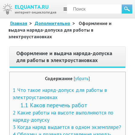
ELQUANTA.RU
МЕНЮ
интернет-энциклопедия
Главная
>
Дополнительно
>
Оформление и
выдача наряда-допуска для работы в
электроустановках
Оформление и выдача наряда-допуска
для работы в электроустановках
Содержание
[
убрать
]
1
Что такое наряд-допуск для работы в
электроустановках
1.1
Каков перечень работ
2
Какие работы на высоте выполняются по
наряду-допуску
3
Когда наряд выдается в одном экземпляре?
4
Образец и правила составления наряда-