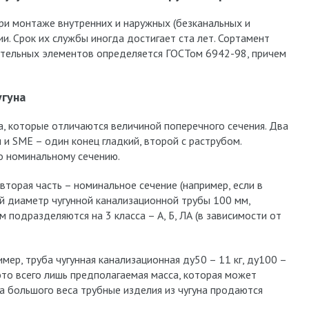
при монтаже внутренних и наружных (безканальных и
и. Срок их службы иногда достигает ста лет. Сортамент
ительных элементов определяется ГОСТом 6942-98, причем
угуна
а, которые отличаются величиной поперечного сечения. Два
 и SME – один конец гладкий, второй с раструбом.
о номинальному сечению.
вторая часть – номинальное сечение (например, если в
й диаметр чугунной канализационной трубы 100 мм,
 подразделяются на 3 класса – А, Б, ЛА (в зависимости от
мер, труба чугунная канализационная ду50 – 11 кг, ду100 –
о это всего лишь предполагаемая масса, которая может
за большого веса трубные изделия из чугуна продаются