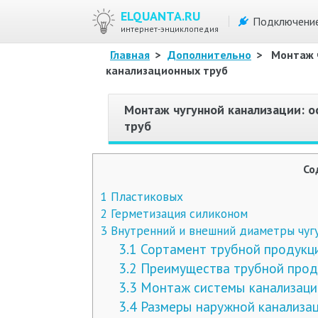
ELQUANTA.RU
Подключени
интернет-энциклопедия
Главная
>
Дополнительно
>
Монтаж ч
канализационных труб
Монтаж чугунной канализации: о
труб
Со
1
Пластиковых
2
Герметизация силиконом
3
Внутренний и внешний диаметры чугу
3.1
Сортамент трубной продукци
3.2
Преимущества трубной проду
3.3
Монтаж системы канализации
3.4
Размеры наружной канализа