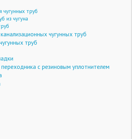
я чугунных труб
б из чугуна
труб
канализационных чугунных труб
чугунных труб
ладки
 переходника с резиновым уплотнителем
а
а