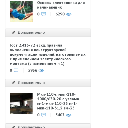
Основы электроники для
начинающих
0
6290
Дополнительно
Гост 2.413-72 ескд. правила
выполнения конструкторской
документации изделий, изготовляемых
с применением электрического
монтажа (с изменением n 1)
0
5936
Дополнительно
Мкп-110м; мкп-110-
1000/630-20 с узлами
м-1-мкп-110-25 м-1-
мкп-110-31,5 вм-35
0
5407
Дополнительно