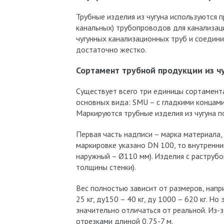
Трубные изделия из чугуна используются 
канальных) трубопроводов для канализаци
чугунных канализационных труб и соедин
достаточно жестко.
Сортамент трубной продукции из ч
Существует всего три единицы сортамент
основных вида: SMU – с гладкими концами
Маркируются трубные изделия из чугуна п
Первая часть надписи – марка материала, 
маркировке указано DN 100, то внутренни
наружный – Ø110 мм). Изделия с раструбом
толщины стенки).
Вес полностью зависит от размеров, напри
25 кг, ду150 – 40 кг, ду 1000 – 620 кг. Н
значительно отличаться от реальной. Из-
отрезками длиной 0,75-7 м.