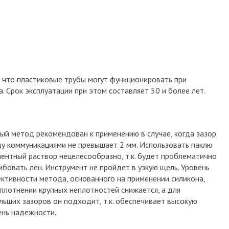
 что пластиковые трубы могут функционировать при
. Срок эксплуатации при этом составляет 50 и более лет.
ый метод рекомендован к применению в случае, когда зазор
у коммуникациями не превышает 2 мм. Использовать паклю
ментный раствор нецелесообразно, т.к. будет проблематично
мбовать лен. Инструмент не пройдет в узкую щель. Уровень
ктивности метода, основанного на применении силикона,
уплотнении крупных неплотностей снижается, а для
льших зазоров он подходит, т.к. обеспечивает высокую
ень надежности.