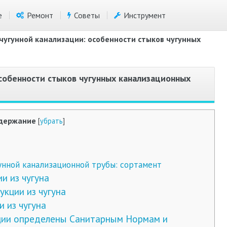
е
Ремонт
Советы
Инструмент
угунной канализации: особенности стыков чугунных
собенности стыков чугунных канализационных
держание
[
убрать
]
нной канализационной трубы: сортамент
и из чугуна
кции из чугуна
 из чугуна
ции определены Санитарным Нормам и