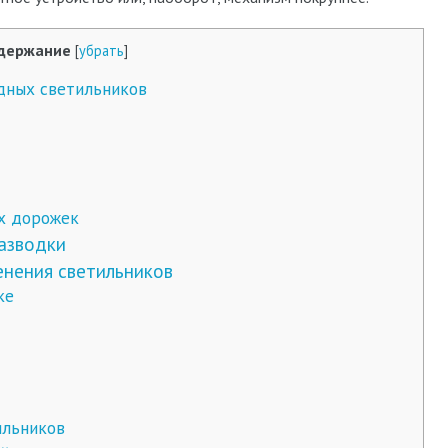
держание
[
убрать
]
дных светильников
х дорожек
разводки
енения светильников
ке
ильников