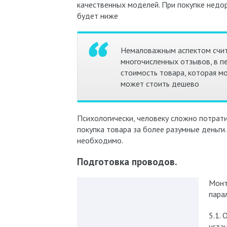
качественных моделей. При покупке недо
будет ниже
Немаловажным аспектом счита
многочисленных отзывов, в п
стоимость товара, которая м
может стоить дешево
Психологически, человеку сложно потрат
покупка товара за более разумные деньги
необходимо.
Подготовка проводов.
Монт
пара
5.1.
уста