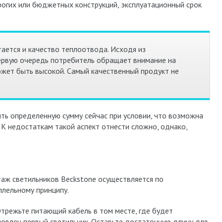
рогих или бюджетных конструкций, эксплуатационный срок
ется и качество теплоотвода. Исходя из
ервую очередь потребитель обращает внимание на
ожет быть высокой. Самый качественный продукт не
ить определенную сумму сейчас при условии, что возможна
. К недостаткам такой аспект отнести сложно, однако,
аж светильников Beckstone осуществляется по
ллельному принципу.
 Отрежьте питающий кабель в том месте, где будет
новлен первый светильник. Оставьте достаточную длину для