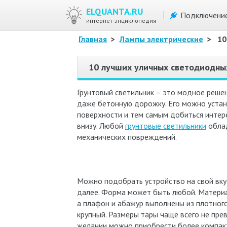
ELQUANTA.RU
Подключени
интернет-энциклопедия
Главная
>
Лампы электрические
>
10
10 лучших уличных светодиодны
Грунтовый светильник – это модное решен
даже бетонную дорожку. Его можно устано
поверхности и тем самым добиться интере
внизу. Любой
грунтовые светильники
облад
механических повреждений.
Можно подобрать устройство на свой вкус
далее. Форма может быть любой. Материал
а плафон и абажур выполнены из плотного
крупный. Размеры тары чаще всего не пре
желании можно приобрести более компакт