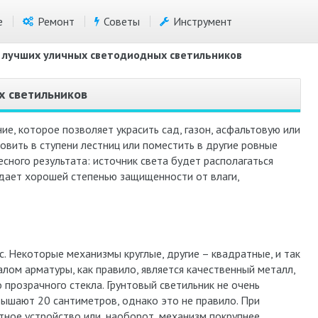
е
Ремонт
Советы
Инструмент
 лучших уличных светодиодных светильников
х светильников
ие, которое позволяет украсить сад, газон, асфальтовую или
вить в ступени лестниц или поместить в другие ровные
сного результата: источник света будет располагаться
ает хорошей степенью защищенности от влаги,
. Некоторые механизмы круглые, другие – квадратные, и так
ом арматуры, как правило, является качественный металл,
 прозрачного стекла. Грунтовый светильник не очень
вышают 20 сантиметров, однако это не правило. При
ное устройство или, наоборот, механизм покрупнее.